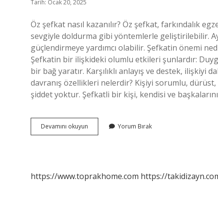
Tarih: Ocak 20, 2025
Öz şefkat nasıl kazanılır? Öz şefkat, farkındalık eg
sevgiyle doldurma gibi yöntemlerle geliştirilebilir. Ay
güçlendirmeye yardımcı olabilir. Şefkatin önemi nedi
Şefkatin bir ilişkideki olumlu etkileri şunlardır: Duy
bir bağ yaratır. Karşılıklı anlayış ve destek, ilişkiyi d
davranış özellikleri nelerdir? Kişiyi sorumlu, dürüs
şiddet yoktur. Şefkatli bir kişi, kendisi ve başkaları
Öz
Devamını okuyun
Yorum Bırak
Şefkat
Insana
Ne
Kazandırır
https://www.toprakhome.com
https://takidizayn.co