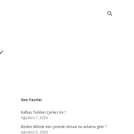
ı
Sidebar
Son Yazılar
betci
Kafkas Türkleri Çerkez mi ?
Ağustos 7, 2026
Beden dilinde elin çenede olması ne anlama gelir ?
Ağustos 5, 2026