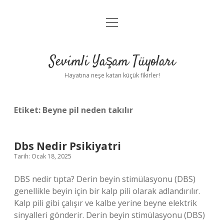
menüyü
Anasayfa
aç
Gizlilik Politikası
Sevimli Yaşam Tüyoları
Yasal Uyarı
Hayatına neşe katan küçük fikirler!
Hakkımızda
Etiket:
Beyne pil neden takılır
Dbs Nedir Psikiyatri
Tarih: Ocak 18, 2025
DBS nedir tıpta? Derin beyin stimülasyonu (DBS)
genellikle beyin için bir kalp pili olarak adlandırılır.
Kalp pili gibi çalışır ve kalbe yerine beyne elektrik
sinyalleri gönderir. Derin beyin stimülasyonu (DBS)