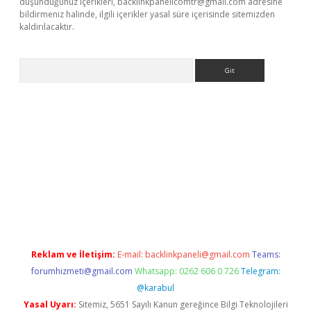
düşündüğünüz içerikleri,
backlinkpanelicomtr@gmail.com
adresine
bildirmeniz halinde, ilgili içerikler yasal süre içerisinde sitemizden
kaldırılacaktır.
Arama
etci
Reklam ve İletişim:
E-mail:
backlinkpaneli@gmail.com
Teams:
forumhizmeti@gmail.com
Whatsapp: 0262 606 0 726
Telegram:
@karabul
Yasal Uyarı:
Sitemiz, 5651 Sayılı Kanun gereğince Bilgi Teknolojileri