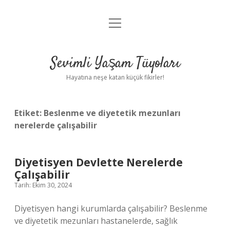
menüyü
Anasayfa
aç
Gizlilik Politikası
Sevimli Yaşam Tüyoları
Yasal Uyarı
Hayatına neşe katan küçük fikirler!
Hakkımızda
Etiket:
Beslenme ve diyetetik mezunları
nerelerde çalışabilir
Diyetisyen Devlette Nerelerde
Çalışabilir
Tarih: Ekim 30, 2024
Diyetisyen hangi kurumlarda çalışabilir? Beslenme
ve diyetetik mezunları hastanelerde, sağlık