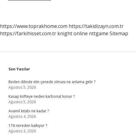
Devlette
Nerelerde
Çalışabilir
https://www.toprakhome.com
https://takidizayn.com.tr
https://farkihisset.com.tr
knight online
nttgame
Sitemap
Sidebar
Son Yazılar
Beden dilinde elin çenede olması ne anlama gelir ?
Ağustos 5, 2026
Kasap köfteye neden karbonat konur ?
Ağustos 5, 2026
Avamil kitabı ne kadar ?
Ağustos 4, 2026
176 nereden kalkıyor ?
Ağustos 3, 2026