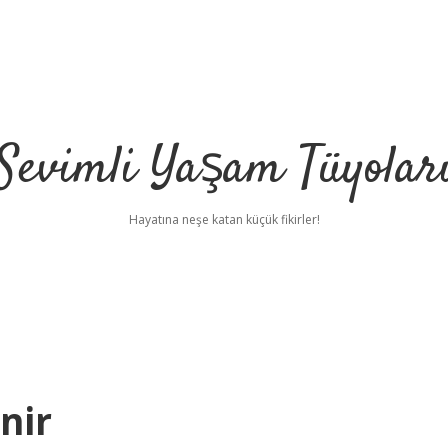
Sevimli Yaşam Tüyolar
Hayatına neşe katan küçük fikirler!
nir