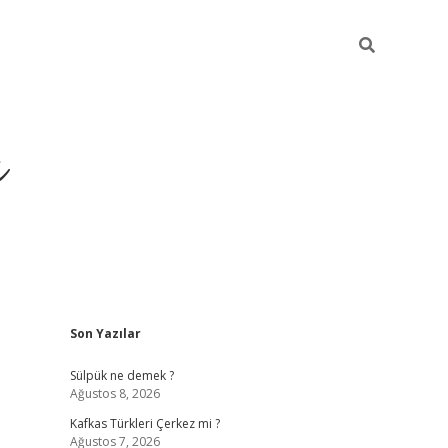
ı
Sidebar
Son Yazılar
betci
Sülpük ne demek ?
Ağustos 8, 2026
Kafkas Türkleri Çerkez mi ?
Ağustos 7, 2026