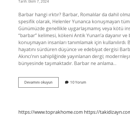
Tarih: Ekim 7, 2024
Barbar hangi ırktır? Barbar, Romalılar da dahil olm
spesifik olarak, Helenler Yunanca konuşmayan tüm 
Günümüzde genellikle uygarlaşmamış veya kötü insan
“barbar” kelimesi, kökeni Antik Yunan’a dayanır ve 
konuşmayan insanları tanımlamak için kullanılırdı. 
hayatını sürdüren düşünce ve edebiyat dergisi Barb
Akıncı’nın sahipliğinde yayınlanan dergi; modernleşm
bünyesinde taşımaktadır. Barbar ne anlama…
Barbar
Devamını okuyun
10 Yorum
Diye
Kime
Denir
https://www.toprakhome.com
https://takidizayn.co