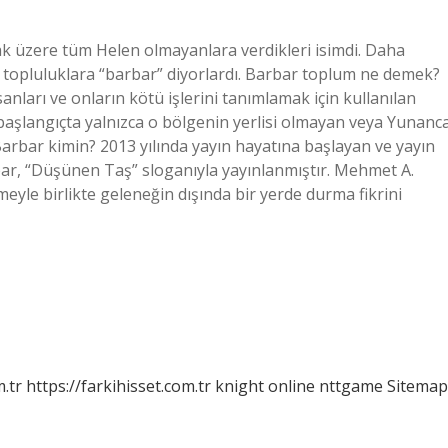
ak üzere tüm Helen olmayanlara verdikleri isimdi. Daha
topluluklara “barbar” diyorlardı. Barbar toplum ne demek?
ları ve onların kötü işlerini tanımlamak için kullanılan
başlangıçta yalnızca o bölgenin yerlisi olmayan veya Yunanc
Barbar kimin? 2013 yılında yayın hayatına başlayan ve yayın
ar, “Düşünen Taş” sloganıyla yayınlanmıştır. Mehmet A.
eyle birlikte geleneğin dışında bir yerde durma fikrini
m.tr
https://farkihisset.com.tr
knight online
nttgame
Sitemap