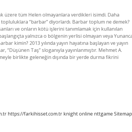
ak üzere tüm Helen olmayanlara verdikleri isimdi. Daha
topluluklara “barbar” diyorlardı. Barbar toplum ne demek?
ları ve onların kötü işlerini tanımlamak için kullanılan
başlangıçta yalnızca o bölgenin yerlisi olmayan veya Yunanc
Barbar kimin? 2013 yılında yayın hayatına başlayan ve yayın
ar, “Düşünen Taş” sloganıyla yayınlanmıştır. Mehmet A.
eyle birlikte geleneğin dışında bir yerde durma fikrini
m.tr
https://farkihisset.com.tr
knight online
nttgame
Sitemap