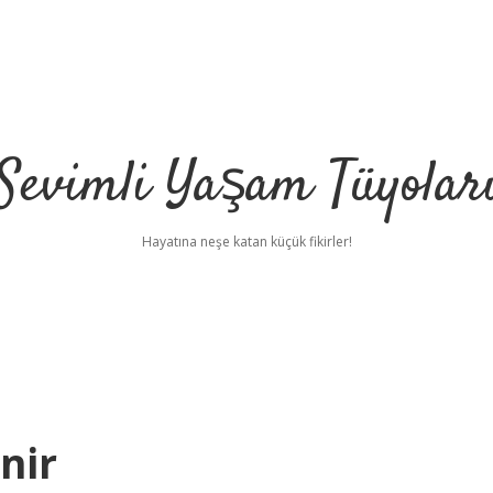
Sevimli Yaşam Tüyolar
Hayatına neşe katan küçük fikirler!
nir