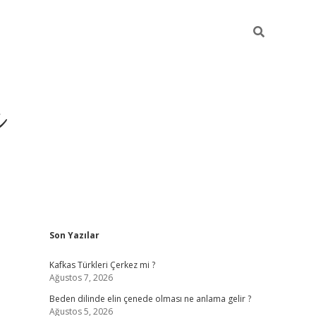
ı
Sidebar
Son Yazılar
betci
Kafkas Türkleri Çerkez mi ?
Ağustos 7, 2026
Beden dilinde elin çenede olması ne anlama gelir ?
Ağustos 5, 2026