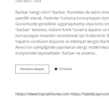
Tarih: Ekim 7, 2024
Barbar hangi ırktır? Barbar, Romalılar da dahil olm
spesifik olarak, Helenler Yunanca konuşmayan tüm 
Günümüzde genellikle uygarlaşmamış veya kötü insan
“barbar” kelimesi, kökeni Antik Yunan’a dayanır ve 
konuşmayan insanları tanımlamak için kullanılırdı. 
hayatını sürdüren düşünce ve edebiyat dergisi Barb
Akıncı’nın sahipliğinde yayınlanan dergi; modernleşm
bünyesinde taşımaktadır. Barbar ne anlama…
Barbar
Devamını okuyun
10 Yorum
Diye
Kime
Denir
https://www.toprakhome.com
https://takidizayn.co