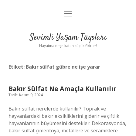
menüyü
Anasayfa
aç
Gizlilik Politikası
Sevimli Yaşam Tüyoları
Yasal Uyarı
Hayatına neşe katan küçük fikirler!
Hakkımızda
Etiket:
Bakır sülfat gübre ne işe yarar
Bakır Sülfat Ne Amaçla Kullanılır
Tarih: Kasım 9, 2024
Bakır sülfat nerelerde kullanılır? Toprak ve
hayvanlardaki bakır eksikliklerini giderir ve çiftlik
hayvanlarının büyümesini destekler. Dekorasyonda,
bakır sülfat çimentoya, metallere ve seramiklere