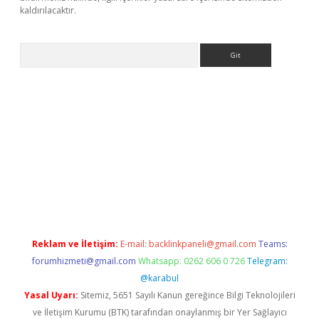
kaldırılacaktır.
Arama
etci
Reklam ve İletişim:
E-mail:
backlinkpaneli@gmail.com
Teams:
forumhizmeti@gmail.com
Whatsapp: 0262 606 0 726
Telegram:
@karabul
Yasal Uyarı:
Sitemiz, 5651 Sayılı Kanun gereğince Bilgi Teknolojileri
ve İletişim Kurumu (BTK) tarafından onaylanmış bir Yer Sağlayıcı