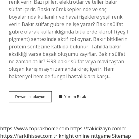
renk verir. Bazı piller, elektrotlar ve teller bakır
sülfat içerir. Baskı mürekkeplerinde ve saç
boyalarında kullanılır ve havai fişeklere yeşil renk
verir. Bakır sülfat gübre ne işe yarar? Bakır sülfat
gübre olarak kullanıldığında bitkilerde klorofil (yeşil
pigment) sentezinde aktif rol oynar. Bakır bitkilerin
protein sentezine katkıda bulunur. Tahılda bakır
eksikliği varsa başak oluşumu zayıflar. Bakır sülfat
ne zaman atılır? %98 bakır sülfat veya mavi taştan
oluşan karışım aynı zamanda kireç içerir. Hem
bakteriyel hem de fungal hastalıklara karşı…
Bakır
Devamını okuyun
Yorum Bırak
Sülfat
Ne
Amaçla
Kullanılır
https://www.toprakhome.com
https://takidizayn.com.tr
https://farkihisset.com.tr
knight online
nttgame
Sitemap