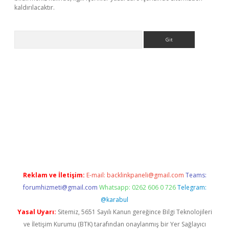
kaldırılacaktır.
Arama
etci
Reklam ve İletişim:
E-mail:
backlinkpaneli@gmail.com
Teams:
forumhizmeti@gmail.com
Whatsapp: 0262 606 0 726
Telegram:
@karabul
Yasal Uyarı:
Sitemiz, 5651 Sayılı Kanun gereğince Bilgi Teknolojileri
ve İletişim Kurumu (BTK) tarafından onaylanmış bir Yer Sağlayıcı