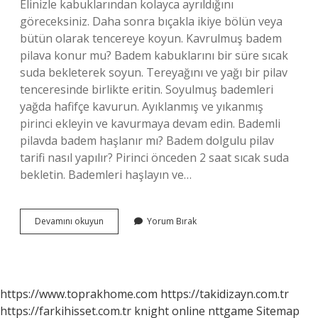
Elinizle kabuklarından kolayca ayrıldığını
göreceksiniz. Daha sonra bıçakla ikiye bölün veya
bütün olarak tencereye koyun. Kavrulmuş badem
pilava konur mu? Badem kabuklarını bir süre sıcak
suda bekleterek soyun. Tereyağını ve yağı bir pilav
tenceresinde birlikte eritin. Soyulmuş bademleri
yağda hafifçe kavurun. Ayıklanmış ve yıkanmış
pirinci ekleyin ve kavurmaya devam edin. Bademli
pilavda badem haşlanır mı? Badem dolgulu pilav
tarifi nasıl yapılır? Pirinci önceden 2 saat sıcak suda
bekletin. Bademleri haşlayın ve…
Pilav
Devamını okuyun
Yorum Bırak
Için
Badem
Nasıl
Kavrulur
https://www.toprakhome.com
https://takidizayn.com.tr
https://farkihisset.com.tr
knight online
nttgame
Sitemap