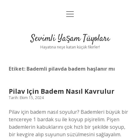
menüyü
Anasayfa
aç
Gizlilik Politikası
Sevimli Yaşam Tüyoları
Yasal Uyarı
Hayatına neşe katan küçük fikirler!
Hakkımızda
Etiket:
Bademli pilavda badem haşlanır mı
Pilav Için Badem Nasıl Kavrulur
Tarih: Ekim 15, 2024
Pilav için badem nasıl soyulur? Bademleri büyük bir
tencereye 1 bardak su ile koyup pişirelim. Pişen
bademlerin kabuklarını çok hızlı bir şekilde soyup,
bir kevgire alıp suyunun süzülmesini sağlayalım.