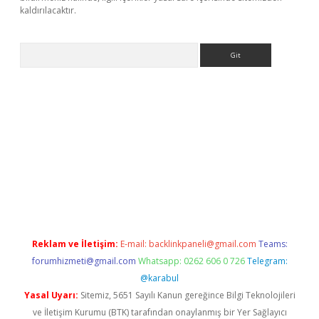
kaldırılacaktır.
Arama
etci
Reklam ve İletişim:
E-mail:
backlinkpaneli@gmail.com
Teams:
forumhizmeti@gmail.com
Whatsapp: 0262 606 0 726
Telegram:
@karabul
Yasal Uyarı:
Sitemiz, 5651 Sayılı Kanun gereğince Bilgi Teknolojileri
ve İletişim Kurumu (BTK) tarafından onaylanmış bir Yer Sağlayıcı