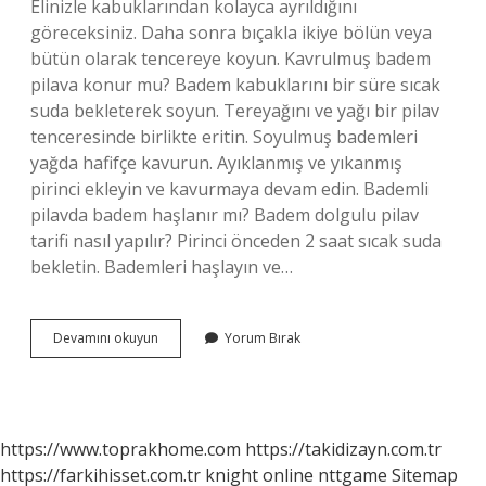
Elinizle kabuklarından kolayca ayrıldığını
göreceksiniz. Daha sonra bıçakla ikiye bölün veya
bütün olarak tencereye koyun. Kavrulmuş badem
pilava konur mu? Badem kabuklarını bir süre sıcak
suda bekleterek soyun. Tereyağını ve yağı bir pilav
tenceresinde birlikte eritin. Soyulmuş bademleri
yağda hafifçe kavurun. Ayıklanmış ve yıkanmış
pirinci ekleyin ve kavurmaya devam edin. Bademli
pilavda badem haşlanır mı? Badem dolgulu pilav
tarifi nasıl yapılır? Pirinci önceden 2 saat sıcak suda
bekletin. Bademleri haşlayın ve…
Pilav
Devamını okuyun
Yorum Bırak
Için
Badem
Nasıl
Kavrulur
https://www.toprakhome.com
https://takidizayn.com.tr
https://farkihisset.com.tr
knight online
nttgame
Sitemap