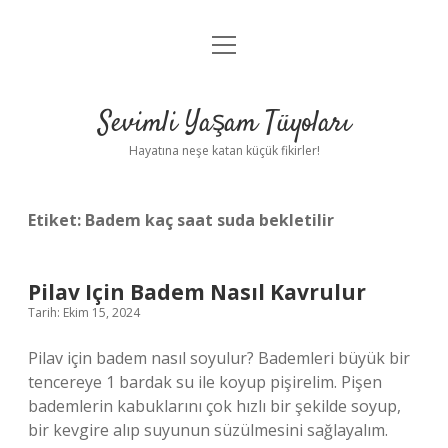
menüyü
Anasayfa
aç
Gizlilik Politikası
Sevimli Yaşam Tüyoları
Yasal Uyarı
Hayatına neşe katan küçük fikirler!
Hakkımızda
Etiket:
Badem kaç saat suda bekletilir
Pilav Için Badem Nasıl Kavrulur
Tarih: Ekim 15, 2024
Pilav için badem nasıl soyulur? Bademleri büyük bir
tencereye 1 bardak su ile koyup pişirelim. Pişen
bademlerin kabuklarını çok hızlı bir şekilde soyup,
bir kevgire alıp suyunun süzülmesini sağlayalım.