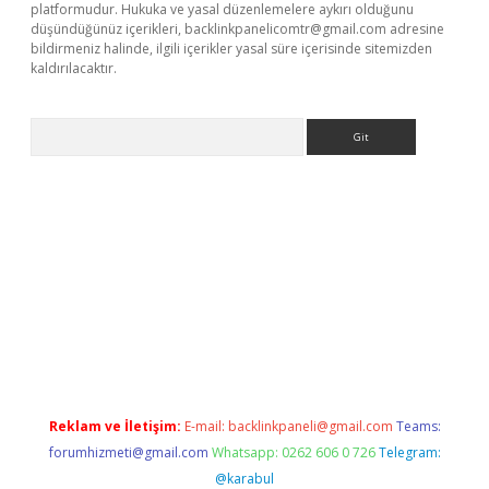
platformudur. Hukuka ve yasal düzenlemelere aykırı olduğunu
düşündüğünüz içerikleri,
backlinkpanelicomtr@gmail.com
adresine
bildirmeniz halinde, ilgili içerikler yasal süre içerisinde sitemizden
kaldırılacaktır.
Arama
etci
Reklam ve İletişim:
E-mail:
backlinkpaneli@gmail.com
Teams:
forumhizmeti@gmail.com
Whatsapp: 0262 606 0 726
Telegram:
@karabul