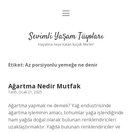
menüyü
Anasayfa
aç
Gizlilik Politikası
Sevimli Yaşam Tüyoları
Yasal Uyarı
Hayatına neşe katan küçük fikirler!
Hakkımızda
Etiket:
Az porsiyonlu yemeğe ne denir
Ağartma Nedir Mutfak
Tarih: Ocak 21, 2025
Ağartma yapmak ne demek? Yağ endüstrisinde
ağartma işleminin amacı, tohumlar yağa işlendiğinde
ham yağda doğal olarak bulunan renklendiricileri
uzaklaştırmaktır. Yağda bulunan renklendiriciler ve