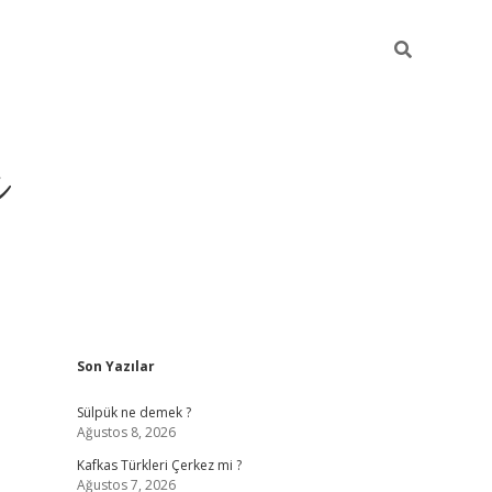
ı
Sidebar
Son Yazılar
betci
Sülpük ne demek ?
Ağustos 8, 2026
Kafkas Türkleri Çerkez mi ?
Ağustos 7, 2026