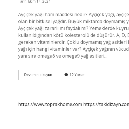
Tarih: Ekim 14, 2024
Ayçiçek yağı ham maddesi nedir? Ayçiçek yağı, ayçiçeğ
olan bir bitkisel yağdır. Büyük miktarda doymamış yağ
Ayçiçek yağı zararlı mı faydalı mı? Yemeklerde kuyru
kullanıldığından kötü kolesterolü de düşürür. A, D, E
gereken vitaminlerdir. Çoklu doymamış yağ asitleri i
yağı için hangi vitaminler var? Ayçiçek yağının vücud
yanı sıra omega6 ve omega9 yağ asitleri…
Ayçiçek
Devamını okuyun
12 Yorum
Yağının
Içinde
Neler
Var
https://www.toprakhome.com
https://takidizayn.co