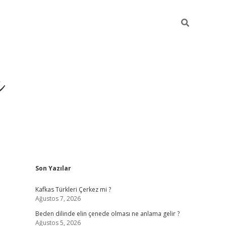
ı
Sidebar
Son Yazılar
betci
Kafkas Türkleri Çerkez mi ?
Ağustos 7, 2026
Beden dilinde elin çenede olması ne anlama gelir ?
Ağustos 5, 2026