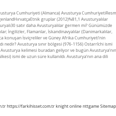
vusturya Cumhuriyeti (Almanca) Avusturya CumhuriyetiResm
enlandHırvatçaEtnik gruplar (2012)%81,1 Avusturyalılar
turyalı30 satır daha Avusturyalılar germen mi? Günümüzde
lar; İngilizler, Flamanlar, İskandinavyalılar (Danimarkalılar,
manca konuşan İsviçreliler ve Güney Afrika Cumhuriyeti’nin
adı nedir? Avusturya sınır bölgesi (976-1156) Ostarrîchi ismi
ldı. Avusturya kelimesi buradan geliyor ve bugün Avusturya’nı
kesi) ismi de uzun süre kullanıldı. Avusturya’nın ana dili
m.tr
https://farkihisset.com.tr
knight online
nttgame
Sitemap