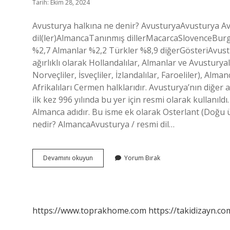
Tarih: Ekim 28, 2024
Avusturya halkına ne denir? AvusturyaAvusturya A
dil(ler)AlmancaTanınmış dillerMacarcaSlovenceBurg
%2,7 Almanlar %2,2 Türkler %8,9 diğerGösteriAvus
ağırlıklı olarak Hollandalılar, Almanlar ve Avusturyalı
Norveçliler, İsveçliler, İzlandalılar, Faroeliler), Al
Afrikalıları Cermen halklarıdır. Avusturya’nın diğer 
ilk kez 996 yılında bu yer için resmi olarak kullanı
Almanca adıdır. Bu isme ek olarak Osterlant (Doğu ül
nedir? AlmancaAvusturya / resmi dil…
Avusturyalılar
Devamını okuyun
Yorum Bırak
Ne
Denir
https://www.toprakhome.com
https://takidizayn.co