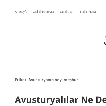
Anasayfa
Gizlilik Politikası
Yasal Uyarı
Hakkımızda
Etiket:
Avusturyanın neyi meşhur
Avusturyalılar Ne D