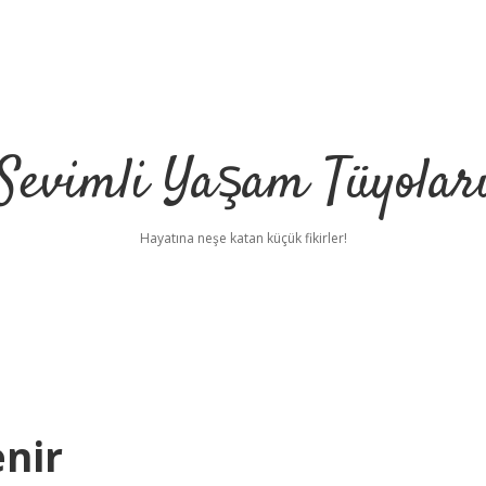
Sevimli Yaşam Tüyolar
Hayatına neşe katan küçük fikirler!
enir