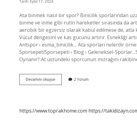
Tarih: Eylül 17, 2024
Ata binmek nasıl bir spor? Binicilik sporlarından uza
binme ve inme gibi rutin hareketler sırasında da ar
aerobik bir egzersiz olarak kabul edilmese de, atla
Vücut dengesini ve kas gücünü artırır. Esnekliği artır
Antspor › esma_binicilik… Ata sporları nelerdir örne
SporsepetiSporsepeti › Blog › Geleneksel-Sporlar…Sp
Oynanır? At üstündeki sporcunun mızrağını rakibi
Ata
Devamını okuyun
2 Yorum
Sporu
Nasıl
https://www.toprakhome.com
https://takidizayn.co