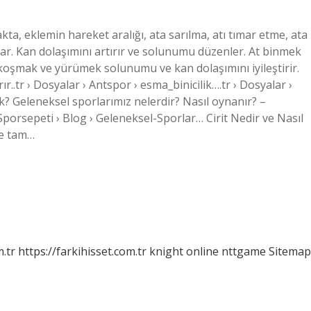
kta, eklemin hareket aralığı, ata sarılma, atı tımar etme, ata
tar. Kan dolaşımını artırır ve solunumu düzenler. At binmek
 koşmak ve yürümek solunumu ve kan dolaşımını iyileştirir.
ır..tr › Dosyalar › Antspor › esma_binicilik….tr › Dosyalar ›
k? Geleneksel sporlarımız nelerdir? Nasıl oynanır? –
orsepeti › Blog › Geleneksel-Sporlar… Cirit Nedir ve Nasıl
ne tam…
m.tr
https://farkihisset.com.tr
knight online
nttgame
Sitemap