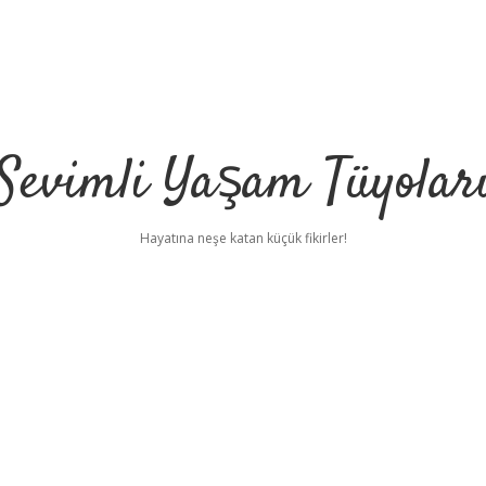
Sevimli Yaşam Tüyolar
Hayatına neşe katan küçük fikirler!