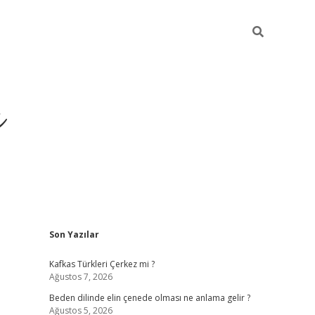
ı
Sidebar
Son Yazılar
betci
Kafkas Türkleri Çerkez mi ?
Ağustos 7, 2026
Beden dilinde elin çenede olması ne anlama gelir ?
Ağustos 5, 2026