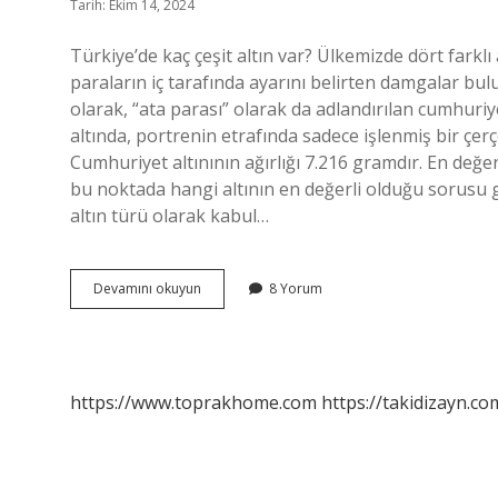
Tarih: Ekim 14, 2024
Türkiye’de kaç çeşit altın var? Ülkemizde dört farklı a
paraların iç tarafında ayarını belirten damgalar bulu
olarak, “ata parası” olarak da adlandırılan cumhuriyet
altında, portrenin etrafında sadece işlenmiş bir çerçe
Cumhuriyet altınının ağırlığı 7.216 gramdır. En değer
bu noktada hangi altının en değerli olduğu sorusu 
altın türü olarak kabul…
Kaç
Devamını okuyun
8 Yorum
Çeşit
Altın
Var
https://www.toprakhome.com
https://takidizayn.co