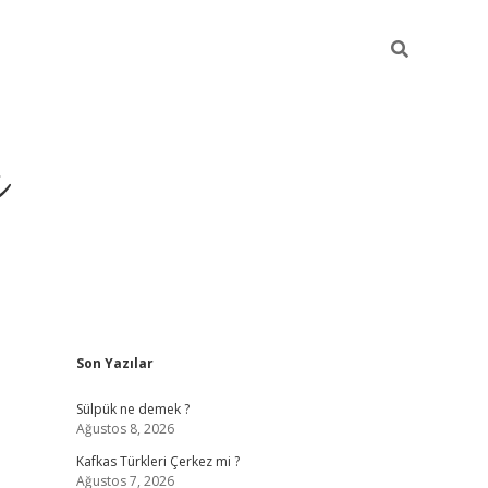
ı
Sidebar
Son Yazılar
betci
Sülpük ne demek ?
Ağustos 8, 2026
Kafkas Türkleri Çerkez mi ?
Ağustos 7, 2026