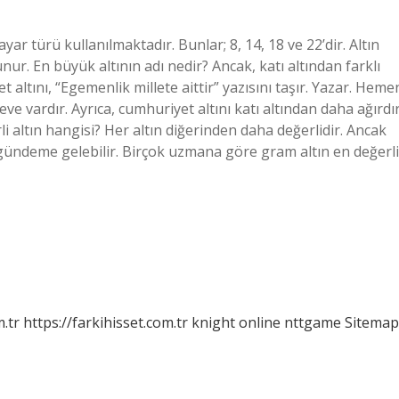
yar türü kullanılmaktadır. Bunlar; 8, 14, 18 ve 22’dir. Altın
nur. En büyük altının adı nedir? Ancak, katı altından farklı
 altını, “Egemenlik millete aittir” yazısını taşır. Yazar. Heme
ve vardır. Ayrıca, cumhuriyet altını katı altından daha ağırdır
li altın hangisi? Her altın diğerinden daha değerlidir. Ancak
gündeme gelebilir. Birçok uzmana göre gram altın en değerli
m.tr
https://farkihisset.com.tr
knight online
nttgame
Sitemap