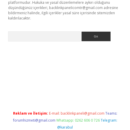
platformudur. Hukuka ve yasal düzenlemelere aykırı olduğunu
düşündüğünüz içerikleri,
backlinkpanelicomtr@gmail.com
adresine
bildirmeniz halinde, ilgili içerikler yasal süre içerisinde sitemizden
kaldırılacaktır.
Arama
etci
Reklam ve İletişim:
E-mail:
backlinkpaneli@gmail.com
Teams:
forumhizmeti@gmail.com
Whatsapp: 0262 606 0 726
Telegram:
@karabul