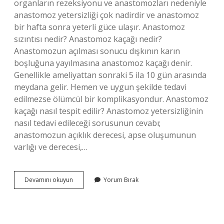
organların rezeksiyonu ve anastomozları nedeniyle
anastomoz yetersizliği çok nadirdir ve anastomoz
bir hafta sonra yeterli güce ulaşır. Anastomoz
sızıntısı nedir? Anastomoz kaçağı nedir?
Anastomozun açılması sonucu dışkının karın
boşluğuna yayılmasına anastomoz kaçağı denir.
Genellikle ameliyattan sonraki 5 ila 10 gün arasında
meydana gelir. Hemen ve uygun şekilde tedavi
edilmezse ölümcül bir komplikasyondur. Anastomoz
kaçağı nasıl tespit edilir? Anastomoz yetersizliğinin
nasıl tedavi edileceği sorusunun cevabı;
anastomozun açıklık derecesi, apse oluşumunun
varlığı ve derecesi,…
Anastomoz
Devamını okuyun
Yorum Bırak
Kaçağı
Nasıl
Kapanır