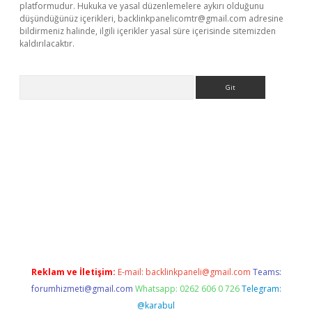
platformudur. Hukuka ve yasal düzenlemelere aykırı olduğunu
düşündüğünüz içerikleri,
backlinkpanelicomtr@gmail.com
adresine
bildirmeniz halinde, ilgili içerikler yasal süre içerisinde sitemizden
kaldırılacaktır.
Arama
etci
Reklam ve İletişim:
E-mail:
backlinkpaneli@gmail.com
Teams:
forumhizmeti@gmail.com
Whatsapp: 0262 606 0 726
Telegram:
@karabul