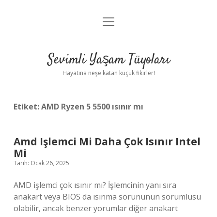
menüyü
Anasayfa
aç
Gizlilik Politikası
Sevimli Yaşam Tüyoları
Yasal Uyarı
Hayatına neşe katan küçük fikirler!
Hakkımızda
Etiket:
AMD Ryzen 5 5500 ısınır mı
Amd Işlemci Mi Daha Çok Isınır Intel
Mi
Tarih: Ocak 26, 2025
AMD işlemci çok ısınır mı? İşlemcinin yanı sıra
anakart veya BIOS da ısınma sorununun sorumlusu
olabilir, ancak benzer yorumlar diğer anakart