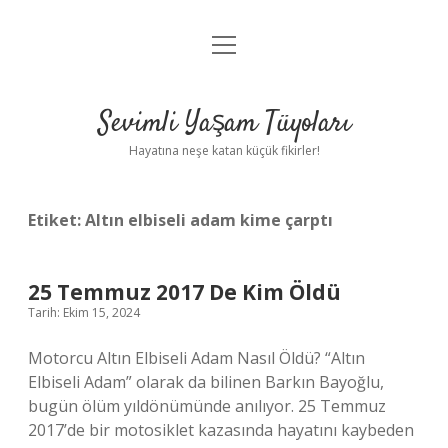
menüyü
Anasayfa
aç
Gizlilik Politikası
Sevimli Yaşam Tüyoları
Yasal Uyarı
Hayatına neşe katan küçük fikirler!
Hakkımızda
Etiket:
Altın elbiseli adam kime çarptı
25 Temmuz 2017 De Kim Öldü
Tarih: Ekim 15, 2024
Motorcu Altın Elbiseli Adam Nasıl Öldü? “Altın
Elbiseli Adam” olarak da bilinen Barkın Bayoğlu,
bugün ölüm yıldönümünde anılıyor. 25 Temmuz
2017’de bir motosiklet kazasında hayatını kaybeden