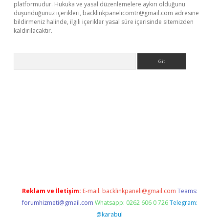
platformudur. Hukuka ve yasal düzenlemelere aykırı olduğunu
düşündüğünüz içerikleri,
backlinkpanelicomtr@gmail.com
adresine
bildirmeniz halinde, ilgili içerikler yasal süre içerisinde sitemizden
kaldırılacaktır.
Arama
ci
Reklam ve İletişim:
E-mail:
backlinkpaneli@gmail.com
Teams:
forumhizmeti@gmail.com
Whatsapp: 0262 606 0 726
Telegram:
@karabul