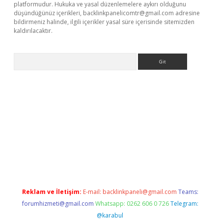
platformudur. Hukuka ve yasal düzenlemelere aykırı olduğunu
düşündüğünüz içerikleri,
backlinkpanelicomtr@gmail.com
adresine
bildirmeniz halinde, ilgili içerikler yasal süre içerisinde sitemizden
kaldırılacaktır.
Arama
etci
Reklam ve İletişim:
E-mail:
backlinkpaneli@gmail.com
Teams:
forumhizmeti@gmail.com
Whatsapp: 0262 606 0 726
Telegram:
@karabul