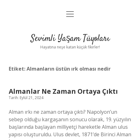
menüyü
Anasayfa
aç
Gizlilik Politikası
Sevimli Yaşam Tüyoları
Yasal Uyarı
Hayatına neşe katan küçük fikirler!
Hakkımızda
Etiket:
Almanların üstün ırk olması nedir
Almanlar Ne Zaman Ortaya Çıktı
Tarih: Eylül 21, 2024
Alman ırkı ne zaman ortaya çıktı? Napolyon’un
sebep olduğu kargaşanın sonucu olarak, 19. yüzyılın
başlarında başlayan milliyetçi hareketle Alman ulus
yapısı oluşturuldu. Ulus devlet, 1871’de Birinci Alman