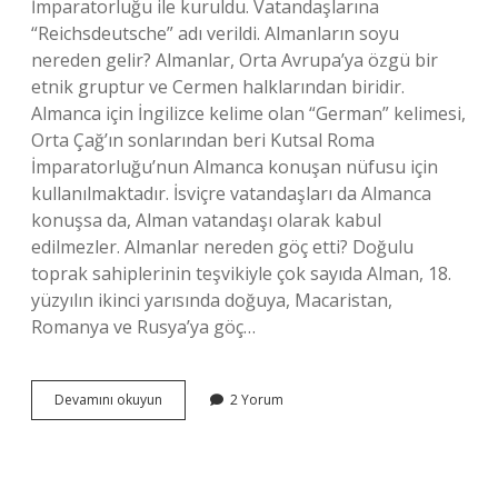
İmparatorluğu ile kuruldu. Vatandaşlarına
“Reichsdeutsche” adı verildi. Almanların soyu
nereden gelir? Almanlar, Orta Avrupa’ya özgü bir
etnik gruptur ve Cermen halklarından biridir.
Almanca için İngilizce kelime olan “German” kelimesi,
Orta Çağ’ın sonlarından beri Kutsal Roma
İmparatorluğu’nun Almanca konuşan nüfusu için
kullanılmaktadır. İsviçre vatandaşları da Almanca
konuşsa da, Alman vatandaşı olarak kabul
edilmezler. Almanlar nereden göç etti? Doğulu
toprak sahiplerinin teşvikiyle çok sayıda Alman, 18.
yüzyılın ikinci yarısında doğuya, Macaristan,
Romanya ve Rusya’ya göç…
Almanlar
Devamını okuyun
2 Yorum
Ne
Zaman
Ortaya
Çıktı