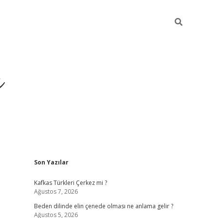
ı
Sidebar
Son Yazılar
betci
Kafkas Türkleri Çerkez mi ?
Ağustos 7, 2026
Beden dilinde elin çenede olması ne anlama gelir ?
Ağustos 5, 2026