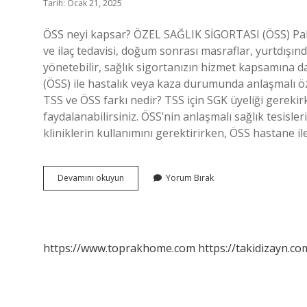
Tarih: Ocak 21, 2025
ÖSS neyi kapsar? ÖZEL SAĞLIK SİGORTASI (ÖSS) Pake
ve ilaç tedavisi, doğum sonrası masraflar, yurtdışınd
yönetebilir, sağlık sigortanızın hizmet kapsamına dah
(ÖSS) ile hastalık veya kaza durumunda anlaşmalı öze
TSS ve ÖSS farkı nedir? TSS için SGK üyeliği gereki
faydalanabilirsiniz. ÖSS’nin anlaşmalı sağlık tesisl
kliniklerin kullanımını gerektirirken, ÖSS hastane 
Öss
Devamını okuyun
Yorum Bırak
Çalışan
Nedir
https://www.toprakhome.com
https://takidizayn.co