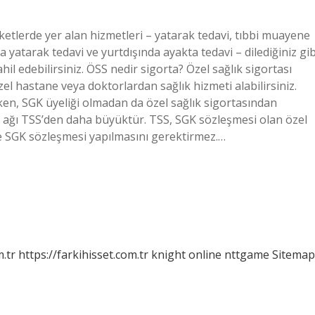
tlerde yer alan hizmetleri – yatarak tedavi, tıbbi muayene
a yatarak tedavi ve yurtdışında ayakta tedavi – dilediğiniz gib
il edebilirsiniz. ÖSS nedir sigorta? Özel sağlık sigortası
l hastane veya doktorlardan sağlık hizmeti alabilirsiniz.
rken, SGK üyeliği olmadan da özel sağlık sigortasından
eri ağı TSS’den daha büyüktür. TSS, SGK sözleşmesi olan özel
ile SGK sözleşmesi yapılmasını gerektirmez.…
m.tr
https://farkihisset.com.tr
knight online
nttgame
Sitemap