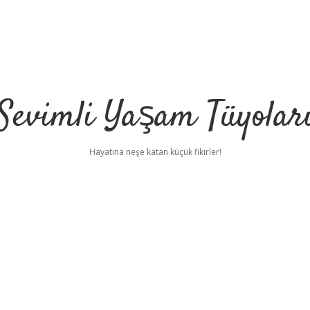
Sevimli Yaşam Tüyolar
Hayatına neşe katan küçük fikirler!