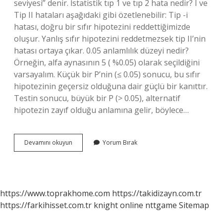
seviyesi” denir. İstatistik tıp 1 ve tıp 2 hata nedir? I ve
Tip II hataları aşağıdaki gibi özetlenebilir: Tip -i
hatası, doğru bir sıfır hipotezini reddettiğimizde
oluşur. Yanlış sıfır hipotezini reddetmezsek tip II’nin
hatası ortaya çıkar. 0.05 anlamlılık düzeyi nedir?
Örneğin, alfa aynasının 5 ( %0.05) olarak seçildiğini
varsayalım. Küçük bir P’nin (≤ 0.05) sonucu, bu sıfır
hipotezinin geçersiz olduğuna dair güçlü bir kanıttır.
Testin sonucu, büyük bir P (> 0.05), alternatif
hipotezin zayıf olduğu anlamına gelir, böylece…
Anlamlılık
Devamını okuyun
Yorum Bırak
Düzeyi
Hangi
Hatayı
Işleme
Olasılığıdır
https://www.toprakhome.com
https://takidizayn.com.tr
https://farkihisset.com.tr
knight online
nttgame
Sitemap