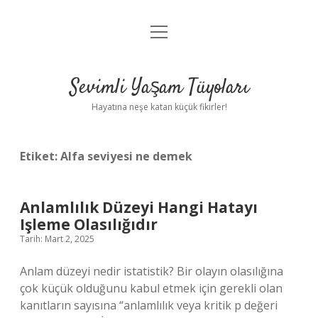
menüyü
Anasayfa
aç
Gizlilik Politikası
Sevimli Yaşam Tüyoları
Yasal Uyarı
Hayatına neşe katan küçük fikirler!
Hakkımızda
Etiket:
Alfa seviyesi ne demek
Anlamlılık Düzeyi Hangi Hatayı
Işleme Olasılığıdır
Tarih: Mart 2, 2025
Anlam düzeyi nedir istatistik? Bir olayın olasılığına
çok küçük olduğunu kabul etmek için gerekli olan
kanıtların sayısına “anlamlılık veya kritik p değeri