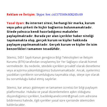
Reklam ve İletişim:
Skype: live:.cid.575569c608265c69
Yasal Uyarı:
Bu internet sitesi, herhangi bir marka, kurum
veya şahıs şirketi ile hiçbir bağlantısı bulunmamaktadır.
Sitede yalnızca kendi hazırladığımız makaleler
paylaşılmaktadır. Burada yer alan içerikler haber niteliği
taşımamakta olup, gerçek kurum ve kişiler hakkında
paylaşım yapılmamaktadır. Gerçek kurum ve kişiler ile isim
benzerlikleri tamamen tesadüfidir.
Sitemiz, 5651 Sayılı Kanun gereğince Bilgi Teknolojileri ve İletişim
Kurumu (BTK) tarafından onaylanmış bir Yer Sağlayıcı olarak hizmet
vermektedir. Bu nedenle, sitedeki içerikleri proaktif olarak denetleme
veya araştırma yükümlülüğümüz bulunmamaktadır. Ancak, üyelerimiz
yazdıkları içeriklerin sorumluluğunu taşımakta olup, siteye üye olarak
bu sorumluluğu kabul etmiş sayılırlar.
Sitemiz, kar amacı gütmeyen ve tamamen ücretsiz bir bilgi paylaşım
platformudur. Hukuka ve yasal düzenlemelere aykırı olduğunu
düşündüğünüz içerikleri,
backlinkpanelicomtr@gmail.com
adresine
bildirmeniz halinde, ilgili içerikler yasal süre içerisinde sitemizden
kaldırılacaktır.