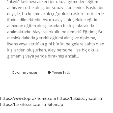
“alaylı” kelimesi askeri bir okula gitmeden eğitim
almış ve rütbe almış bir subayı ifade eder. Başka bir
deyişle, bu kelime artık çoğunlukla askeri terimlerle
ifade edilmektedir. Ayrıca alaycı bir şekilde eğitim
almadan eğitim almış sıradan bir kişi olarak da
anılmaktadır. Alaylı ve okullu ne demek? Eğitimli; Bu
meslek dalında gerekli eğitimi almış ve diploma,
lisans veya sertifika gibi bütün belgelere sahip olan
kişilerden oluşurken, alay personeli ise hiç okula
gitmemiş veya yarıda bırakmış ancak…
Alaylı
Devamını okuyun
Yorum Bırak
Ve
Kalaylı
Ne
Demek
https://www.toprakhome.com
https://takidizayn.com.tr
https://farkihisset.com.tr
Sitemap