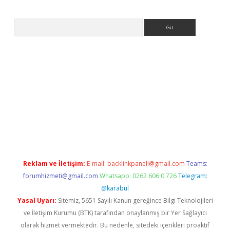
Arama
etci
Reklam ve İletişim:
E-mail:
backlinkpaneli@gmail.com
Teams:
forumhizmeti@gmail.com
Whatsapp: 0262 606 0 726
Telegram:
@karabul
Yasal Uyarı:
Sitemiz, 5651 Sayılı Kanun gereğince Bilgi Teknolojileri
ve İletişim Kurumu (BTK) tarafından onaylanmış bir Yer Sağlayıcı
olarak hizmet vermektedir. Bu nedenle, sitedeki içerikleri proaktif