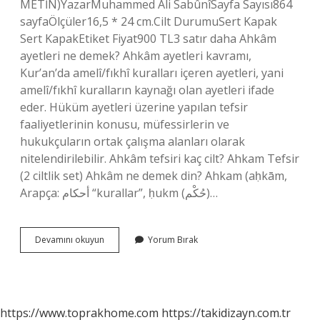
METİN)YazarMuhammed Ali SabûnîSayfa Sayısı864
sayfaÖlçüler16,5 * 24 cm.Cilt DurumuSert Kapak
Sert KapakEtiket Fiyat900 TL3 satır daha Ahkâm
ayetleri ne demek? Ahkâm ayetleri kavramı,
Kur’an’da amelî/fıkhî kuralları içeren ayetleri, yani
amelî/fıkhî kuralların kaynağı olan ayetleri ifade
eder. Hüküm ayetleri üzerine yapılan tefsir
faaliyetlerinin konusu, müfessirlerin ve
hukukçuların ortak çalışma alanları olarak
nitelendirilebilir. Ahkâm tefsiri kaç cilt? Ahkam Tefsir
(2 ciltlik set) Ahkâm ne demek din? Ahkam (aḥkām,
Arapça: أحكام “kurallar”, ḥukm (حُكْم)…
Ahkam
Devamını okuyun
Yorum Bırak
Tefsiri
Ne
Demek
https://www.toprakhome.com
https://takidizayn.com.tr