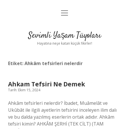
menüyü
Anasayfa
aç
Gizlilik Politikası
Sevimli Yaşam Tüyoları
Yasal Uyarı
Hayatına neşe katan küçük fikirler!
Hakkımızda
Etiket:
Ahkâm tefsirleri nelerdir
Ahkam Tefsiri Ne Demek
Tarih: Ekim 15, 2024
Ahkâm tefsirleri nelerdir? İbadet, Muâmelât ve
Ukûbât ile ilgili ayetlerin tefsirini inceleyen ilim dalı
ve bu dalda yazılmış eserlerin ortak adıdır. Ahkâm
tefsiri kimin? AHKÂM ŞERHİ (TEK CİLT) (TAM