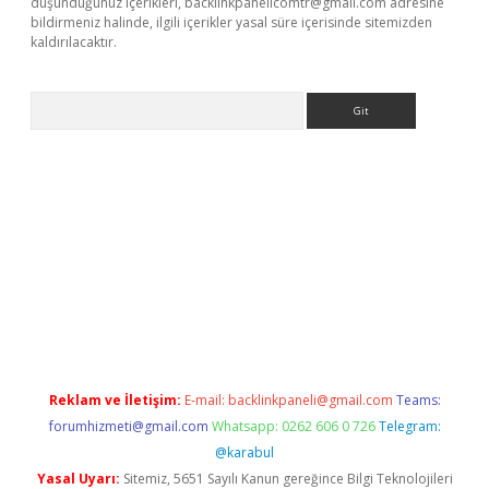
düşündüğünüz içerikleri,
backlinkpanelicomtr@gmail.com
adresine
bildirmeniz halinde, ilgili içerikler yasal süre içerisinde sitemizden
kaldırılacaktır.
Arama
etci
Reklam ve İletişim:
E-mail:
backlinkpaneli@gmail.com
Teams:
forumhizmeti@gmail.com
Whatsapp: 0262 606 0 726
Telegram:
@karabul
Yasal Uyarı:
Sitemiz, 5651 Sayılı Kanun gereğince Bilgi Teknolojileri