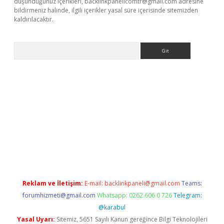
düşündüğünüz içerikleri,
backlinkpanelicomtr@gmail.com
adresine
bildirmeniz halinde, ilgili içerikler yasal süre içerisinde sitemizden
kaldırılacaktır.
Arama
etci
Reklam ve İletişim:
E-mail:
backlinkpaneli@gmail.com
Teams:
forumhizmeti@gmail.com
Whatsapp: 0262 606 0 726
Telegram:
@karabul
Yasal Uyarı:
Sitemiz, 5651 Sayılı Kanun gereğince Bilgi Teknolojileri