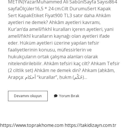
METİN)YazarMuhammed Ali SabûnîSayfa Sayısı864
sayfaÖlçüler16,5 * 24 cm.Cilt DurumuSert Kapak
Sert KapakEtiket Fiyat900 TL3 satır daha Ahkâm
ayetleri ne demek? Ahkâm ayetleri kavramı,
Kur’an’da amelî/fıkhî kuralları içeren ayetleri, yani
amelî/fıkhî kuralların kaynağı olan ayetleri ifade
eder. Hüküm ayetleri üzerine yapılan tefsir
faaliyetlerinin konusu, müfessirlerin ve
hukukçuların ortak çalışma alanları olarak
nitelendirilebilir. Ahkâm tefsiri kaç cilt? Ahkam Tefsir
(2 ciltlik set) Ahkâm ne demek din? Ahkam (aḥkām,
Arapça: أحكام “kurallar”, ḥukm (حُكْم)…
Ahkam
Devamını okuyun
Yorum Bırak
Tefsiri
Ne
Demek
https://www.toprakhome.com
https://takidizayn.com.tr