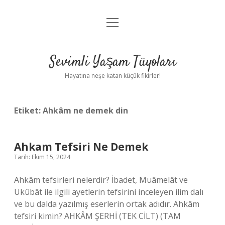
menüyü
Anasayfa
aç
Gizlilik Politikası
Sevimli Yaşam Tüyoları
Yasal Uyarı
Hayatına neşe katan küçük fikirler!
Hakkımızda
Etiket:
Ahkâm ne demek din
Ahkam Tefsiri Ne Demek
Tarih: Ekim 15, 2024
Ahkâm tefsirleri nelerdir? İbadet, Muâmelât ve
Ukûbât ile ilgili ayetlerin tefsirini inceleyen ilim dalı
ve bu dalda yazılmış eserlerin ortak adıdır. Ahkâm
tefsiri kimin? AHKÂM ŞERHİ (TEK CİLT) (TAM