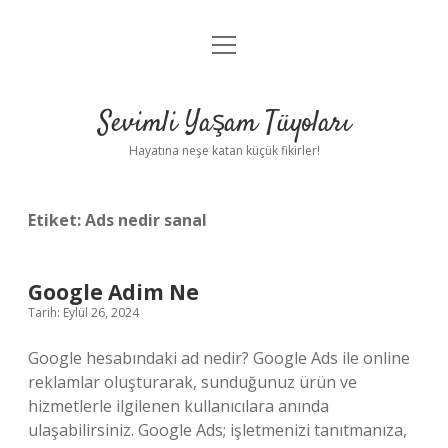
menüyü
Anasayfa
aç
Gizlilik Politikası
Sevimli Yaşam Tüyoları
Yasal Uyarı
Hayatına neşe katan küçük fikirler!
Hakkımızda
Etiket:
Ads nedir sanal
Google Adim Ne
Tarih: Eylül 26, 2024
Google hesabındaki ad nedir? Google Ads ile online
reklamlar oluşturarak, sunduğunuz ürün ve
hizmetlerle ilgilenen kullanıcılara anında
ulaşabilirsiniz. Google Ads; işletmenizi tanıtmanıza,