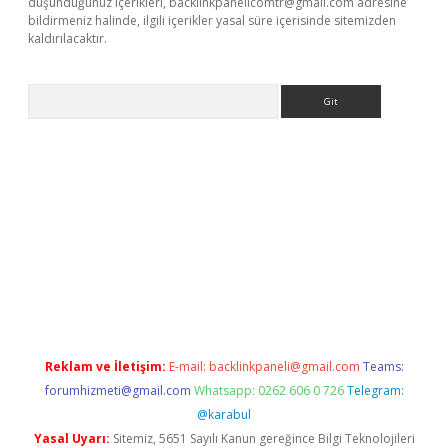
düşündüğünüz içerikleri,
backlinkpanelicomtr@gmail.com
adresine
bildirmeniz halinde, ilgili içerikler yasal süre içerisinde sitemizden
kaldırılacaktır.
Arama
etci
Reklam ve İletişim:
E-mail:
backlinkpaneli@gmail.com
Teams:
forumhizmeti@gmail.com
Whatsapp: 0262 606 0 726
Telegram:
@karabul
Yasal Uyarı:
Sitemiz, 5651 Sayılı Kanun gereğince Bilgi Teknolojileri