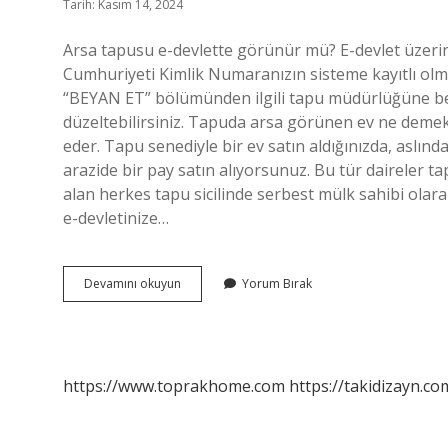
Tarih: Kasım 14, 2024
Arsa tapusu e-devlette görünür mü? E-devlet üzerin
Cumhuriyeti Kimlik Numaranızın sisteme kayıtlı olm
“BEYAN ET” bölümünden ilgili tapu müdürlüğüne 
düzeltebilirsiniz. Tapuda arsa görünen ev ne demek
eder. Tapu senediyle bir ev satın aldığınızda, aslın
arazide bir pay satın alıyorsunuz. Bu tür daireler tap
alan herkes tapu sicilinde serbest mülk sahibi ola
e-devletinize…
Arsa
Devamını okuyun
Yorum Bırak
Tapulu
Ev
E
Devlette
Görünür
https://www.toprakhome.com
https://takidizayn.co
Mü