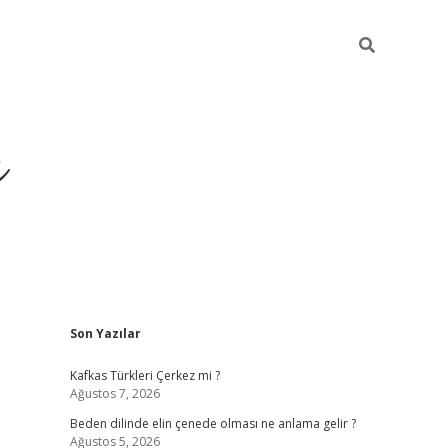
ı
Sidebar
Son Yazılar
betci
Kafkas Türkleri Çerkez mi ?
Ağustos 7, 2026
Beden dilinde elin çenede olması ne anlama gelir ?
Ağustos 5, 2026