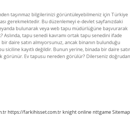
den taşınmaz bilgilerinizi görüntüleyebilmeniz için Türkiye
ası gerekmektedir. Bu düzenlemeyi e-devlet sayfanızdaki
beyanda bulunarak veya web tapu müdürlüğüne başvurarak
? Aslında, tapu senedi kavramı ortak tapu senedini ifade
da bir daire satın almıyorsunuz, ancak binanın bulunduğu
u siciline kayıtlı değildir. Bunun yerine, binada bir daire satı
rak görünür. Ev tapusu nereden görülür? Dilerseniz doğruda
m.tr
https://farkihisset.com.tr
knight online
nttgame
Sitemap