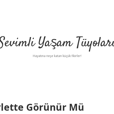
Sevimli Yaşam Tüyolar
Hayatına neşe katan küçük fikirler!
vlette Görünür Mü