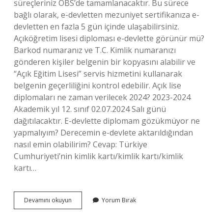
süreçleriniz ÖBS’de tamamlanacaktır. Bu sürece
bağlı olarak, e-devletten mezuniyet sertifikanıza e-
devletten en fazla 5 gün içinde ulaşabilirsiniz.
Açıköğretim lisesi diploması e-devlette görünür mü?
Barkod numaranız ve T.C. Kimlik numaranızı
gönderen kişiler belgenin bir kopyasını alabilir ve
“Açık Eğitim Lisesi” servis hizmetini kullanarak
belgenin geçerliliğini kontrol edebilir. Açık lise
diplomaları ne zaman verilecek 2024? 2023-2024
Akademik yıl 12. sınıf 02.07.2024 Salı günü
dağıtılacaktır. E-devlette diplomam gözükmüyor ne
yapmalıyım? Derecemin e-devlete aktarıldığından
nasıl emin olabilirim? Cevap: Türkiye
Cumhuriyeti’nin kimlik kartı/kimlik kartı/kimlik
kartı…
Açık
Devamını okuyun
Yorum Bırak
Lise
Diploma