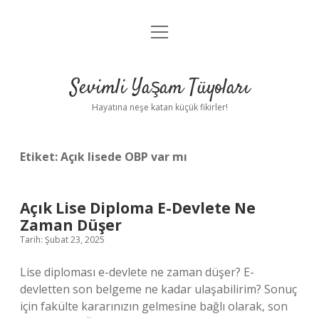
menüyü
Anasayfa
aç
Gizlilik Politikası
Sevimli Yaşam Tüyoları
Yasal Uyarı
Hayatına neşe katan küçük fikirler!
Hakkımızda
Etiket:
Açık lisede OBP var mı
Açık Lise Diploma E-Devlete Ne
Zaman Düşer
Tarih: Şubat 23, 2025
Lise diploması e-devlete ne zaman düşer? E-
devletten son belgeme ne kadar ulaşabilirim? Sonuç
için fakülte kararınızın gelmesine bağlı olarak, son