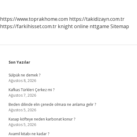
E-
Devlete
Ne
https://www.toprakhome.com
https://takidizayn.com.tr
Zaman
https://farkihisset.com.tr
knight online
nttgame
Sitemap
Düşer
Sidebar
Son Yazılar
Sülpük ne demek ?
Ağustos 8, 2026
Kafkas Türkleri Çerkez mi ?
Ağustos 7, 2026
Beden dilinde elin çenede olması ne anlama gelir ?
Ağustos 5, 2026
Kasap köfteye neden karbonat konur ?
Ağustos 5, 2026
Avamil kitabı ne kadar ?