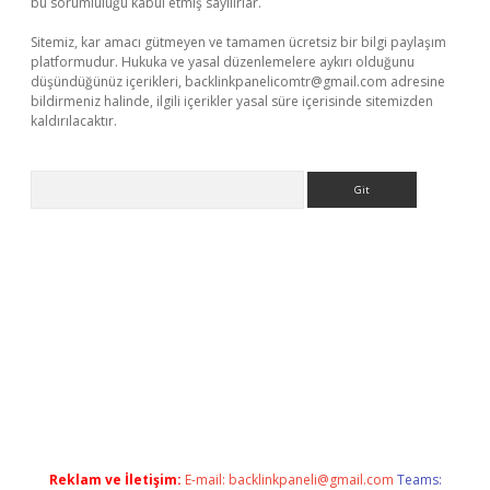
bu sorumluluğu kabul etmiş sayılırlar.
Sitemiz, kar amacı gütmeyen ve tamamen ücretsiz bir bilgi paylaşım
platformudur. Hukuka ve yasal düzenlemelere aykırı olduğunu
düşündüğünüz içerikleri,
backlinkpanelicomtr@gmail.com
adresine
bildirmeniz halinde, ilgili içerikler yasal süre içerisinde sitemizden
kaldırılacaktır.
Arama
etci
Reklam ve İletişim:
E-mail:
backlinkpaneli@gmail.com
Teams: