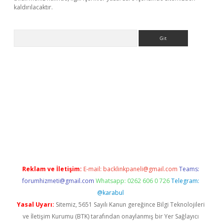
kaldırılacaktır.
Arama
etci
Reklam ve İletişim:
E-mail:
backlinkpaneli@gmail.com
Teams:
forumhizmeti@gmail.com
Whatsapp: 0262 606 0 726
Telegram:
@karabul
Yasal Uyarı:
Sitemiz, 5651 Sayılı Kanun gereğince Bilgi Teknolojileri
ve İletişim Kurumu (BTK) tarafından onaylanmış bir Yer Sağlayıcı