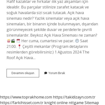
Hafif kazaklar ve hırkalar ılık yaz akşamları için
idealdir. Bu parçalar stilinize zarafet katacak ve
soğuk havalarda sizi sıcak tutacak. Açık hava
sineması nedir? Yazlık sinemalar veya açık hava
sinemaları, bir binanın içinde bulunmayan, dışarıdan
görünmeyecek şekilde duvar ve perdelerle çevrili
sinemalardır. Beykoz Açık Hava Sineması ne zaman?
Her cuma, cumartesi ve pazar.
Saat
21:00.
Çeşitli mekanlar (Program detaylarını
resimlerden görebilirsiniz.) 1 Ağustos 2024 The
Roof Açık Hava…
Açık
Devamını okuyun
Yorum Bırak
Hava
Sineması
Ücretli
Mi
https://www.toprakhome.com
https://takidizayn.com.tr
https://farkihisset.com.tr
knight online
nttgame
Sitemap