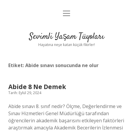
menüyü
Anasayfa
aç
Gizlilik Politikası
Sevimli Yaşam Tüyoları
Yasal Uyarı
Hayatına neşe katan küçük fikirler!
Hakkımızda
Etiket:
Abide sınavı sonucunda ne olur
Abide 8 Ne Demek
Tarih: Eylül 29, 2024
Abide sınavı 8. sınıf nedir? Ölçme, Değerlendirme ve
Sınav Hizmetleri Genel Müdürlüğü tarafından
öğrencilerin akademik başarısını etkileyen faktörleri
araştırmak amacıyla Akademik Becerilerin İzlenmesi