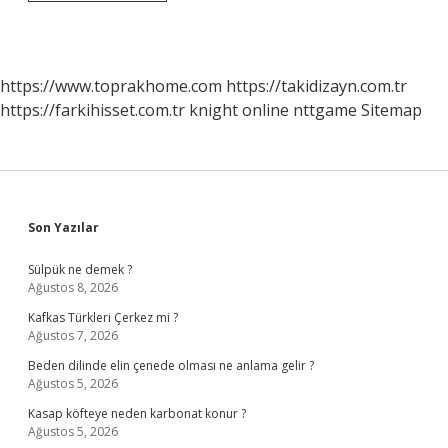
8
Ne
Demek
https://www.toprakhome.com
https://takidizayn.com.tr
https://farkihisset.com.tr
knight online
nttgame
Sitemap
Sidebar
Son Yazılar
Sülpük ne demek ?
Ağustos 8, 2026
Kafkas Türkleri Çerkez mi ?
Ağustos 7, 2026
Beden dilinde elin çenede olması ne anlama gelir ?
Ağustos 5, 2026
Kasap köfteye neden karbonat konur ?
Ağustos 5, 2026