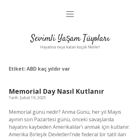
menüyü
Anasayfa
aç
Gizlilik Politikası
Sevimli Yaşam Tüyoları
Yasal Uyarı
Hayatına neşe katan küçük fikirler!
Hakkımızda
Etiket:
ABD kaç yıldır var
Memorial Day Nasıl Kutlanır
Tarih: Şubat 19, 2025
Memorial günü nedir? Anma Günü, her yıl Mayıs
ayının son Pazartesi günü, önceki savaşlarda
hayatını kaybeden Amerikalılar’ı anmak için kutlanır.
Amerika Birleşik Devletleri’nde federal bir tatil ilan