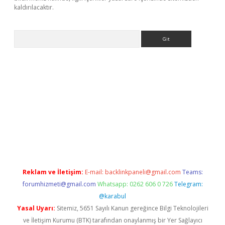
kaldırılacaktır.
Arama
etci
Reklam ve İletişim:
E-mail:
backlinkpaneli@gmail.com
Teams:
forumhizmeti@gmail.com
Whatsapp: 0262 606 0 726
Telegram:
@karabul
Yasal Uyarı:
Sitemiz, 5651 Sayılı Kanun gereğince Bilgi Teknolojileri
ve İletişim Kurumu (BTK) tarafından onaylanmış bir Yer Sağlayıcı