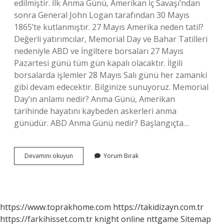
edilmiştir. İlk Anma Günü, Amerikan İç Savaşı’ndan
sonra General John Logan tarafından 30 Mayıs
1865’te kutlanmıştır. 27 Mayıs Amerika neden tatil?
Değerli yatırımcılar, Memorial Day ve Bahar Tatilleri
nedeniyle ABD ve İngiltere borsaları 27 Mayıs
Pazartesi günü tüm gün kapalı olacaktır. İlgili
borsalarda işlemler 28 Mayıs Salı günü her zamanki
gibi devam edecektir. Bilginize sunuyoruz. Memorial
Day’ın anlamı nedir? Anma Günü, Amerikan
tarihinde hayatını kaybeden askerleri anma
günüdür. ABD Anma Günü nedir? Başlangıçta…
Memorial
Devamını okuyun
Yorum Bırak
Day
Nasıl
Kutlanır
https://www.toprakhome.com
https://takidizayn.com.tr
https://farkihisset.com.tr
knight online
nttgame
Sitemap