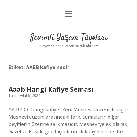
menüyü
Anasayfa
aç
Gizlilik Politikası
Sevimli Yaşam Tüyoları
Yasal Uyarı
Hayatına neşe katan küçük fikirler!
Hakkımızda
Etiket:
AABB kafiye nedir
Aaab Hangi Kafiye Şeması
Tarih: Eylül 6, 2024
AA BB CC hangi kafiye? Yeni Mesnevi düzeni ile diğer
Mesnevi düzeni arasındaki fark, cümlelerin diğer
beyitlerin üzerine sarkmasıdır. Mesnevi’ye ek olarak,
Gazel ve Kaside gibi biçimlerin ilk kafiyelerinde düz