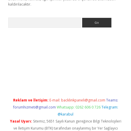
kaldırılacaktır.
Arama
etci
Reklam ve İletişim:
E-mail:
backlinkpaneli@gmail.com
Teams:
forumhizmeti@gmail.com
Whatsapp: 0262 606 0 726
Telegram:
@karabul
Yasal Uyarı:
Sitemiz, 5651 Sayılı Kanun gereğince Bilgi Teknolojileri
ve İletişim Kurumu (BTK) tarafından onaylanmış bir Yer Sağlayıcı