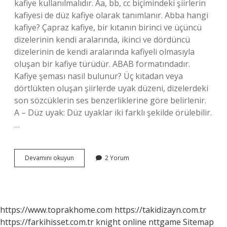
kafiye kullanılmalıdır. Aa, bb, cc biçimindeki şiirlerin
kafiyesi de düz kafiye olarak tanımlanır. Abba hangi
kafiye? Çapraz kafiye, bir kıtanın birinci ve üçüncü
dizelerinin kendi aralarında, ikinci ve dördüncü
dizelerinin de kendi aralarında kafiyeli olmasıyla
oluşan bir kafiye türüdür. ABAB formatındadır.
Kafiye şeması nasil bulunur? Üç kıtadan veya
dörtlükten oluşan şiirlerde uyak düzeni, dizelerdeki
son sözcüklerin ses benzerliklerine göre belirlenir.
A – Düz uyak: Düz uyaklar iki farklı şekilde örülebilir.
…
Aaab
Devamını okuyun
2 Yorum
Hangi
Kafiye
Şeması
https://www.toprakhome.com
https://takidizayn.com.tr
https://farkihisset.com.tr
knight online
nttgame
Sitemap