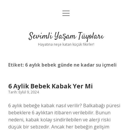
menüyü
Anasayfa
aç
Gizlilik Politikası
Sevimli Yaşam Tüyoları
Yasal Uyarı
Hayatına neşe katan küçük fikirler!
Hakkımızda
Etiket:
6 aylık bebek günde ne kadar su içmeli
6 Aylik Bebek Kabak Yer Mi
Tarih: Eylül 9, 2024
6 aylık bebeğe kabak nasıl verilir? Balkabağı püresi
bebeklere 6 aylıktan itibaren verilebilir. Bunun
nedeni, kabak kolay sindirilebilen ve alerji riski
düşük bir sebzedir. Ancak her bebeğin gelişim