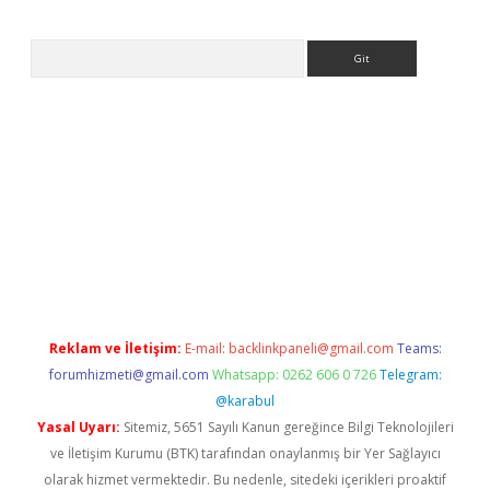
Arama
etci
Reklam ve İletişim:
E-mail:
backlinkpaneli@gmail.com
Teams:
forumhizmeti@gmail.com
Whatsapp: 0262 606 0 726
Telegram:
@karabul
Yasal Uyarı:
Sitemiz, 5651 Sayılı Kanun gereğince Bilgi Teknolojileri
ve İletişim Kurumu (BTK) tarafından onaylanmış bir Yer Sağlayıcı
olarak hizmet vermektedir. Bu nedenle, sitedeki içerikleri proaktif