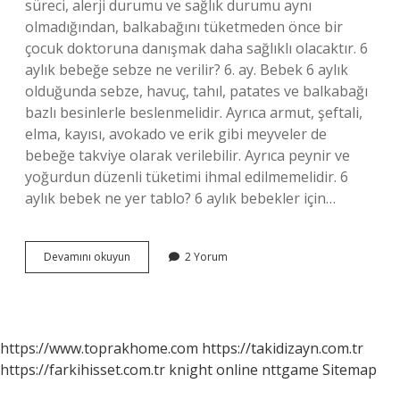
süreci, alerji durumu ve sağlık durumu aynı
olmadığından, balkabağını tüketmeden önce bir
çocuk doktoruna danışmak daha sağlıklı olacaktır. 6
aylık bebeğe sebze ne verilir? 6. ay. Bebek 6 aylık
olduğunda sebze, havuç, tahıl, patates ve balkabağı
bazlı besinlerle beslenmelidir. Ayrıca armut, şeftali,
elma, kayısı, avokado ve erik gibi meyveler de
bebeğe takviye olarak verilebilir. Ayrıca peynir ve
yoğurdun düzenli tüketimi ihmal edilmemelidir. 6
aylık bebek ne yer tablo? 6 aylık bebekler için…
6
Devamını okuyun
2 Yorum
Aylik
Bebek
Kabak
Yer
Mi
https://www.toprakhome.com
https://takidizayn.com.tr
https://farkihisset.com.tr
knight online
nttgame
Sitemap