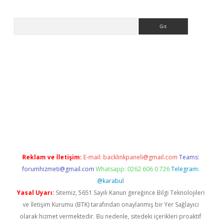
Arama
etci
Reklam ve İletişim:
E-mail:
backlinkpaneli@gmail.com
Teams:
forumhizmeti@gmail.com
Whatsapp: 0262 606 0 726
Telegram:
@karabul
Yasal Uyarı:
Sitemiz, 5651 Sayılı Kanun gereğince Bilgi Teknolojileri
ve İletişim Kurumu (BTK) tarafından onaylanmış bir Yer Sağlayıcı
olarak hizmet vermektedir. Bu nedenle, sitedeki içerikleri proaktif