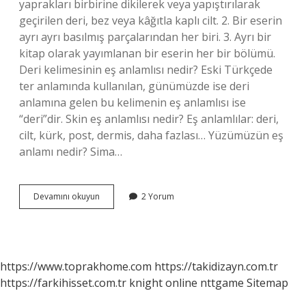
yaprakları birbirine dikilerek veya yapıştırılarak
geçirilen deri, bez veya kâğıtla kaplı cilt. 2. Bir eserin
ayrı ayrı basılmış parçalarından her biri. 3. Ayrı bir
kitap olarak yayımlanan bir eserin her bir bölümü.
Deri kelimesinin eş anlamlısı nedir? Eski Türkçede
ter anlamında kullanılan, günümüzde ise deri
anlamına gelen bu kelimenin eş anlamlısı ise
“deri”dir. Skin eş anlamlısı nedir? Eş anlamlılar: deri,
cilt, kürk, post, dermis, daha fazlası… Yüzümüzün eş
anlamı nedir? Sima…
Cilt
Devamını okuyun
2 Yorum
Kelimesinin
Eş
Anlamlısı
Nedir
https://www.toprakhome.com
https://takidizayn.com.tr
https://farkihisset.com.tr
knight online
nttgame
Sitemap