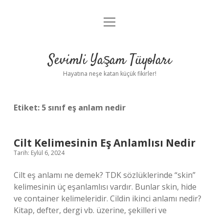
menüyü
Anasayfa
aç
Gizlilik Politikası
Sevimli Yaşam Tüyoları
Yasal Uyarı
Hayatına neşe katan küçük fikirler!
Hakkımızda
Etiket:
5 sınıf eş anlam nedir
Cilt Kelimesinin Eş Anlamlısı Nedir
Tarih: Eylül 6, 2024
Cilt eş anlamı ne demek? TDK sözlüklerinde “skin”
kelimesinin üç eşanlamlısı vardır. Bunlar skin, hide
ve container kelimeleridir. Cildin ikinci anlamı nedir?
Kitap, defter, dergi vb. üzerine, şekilleri ve