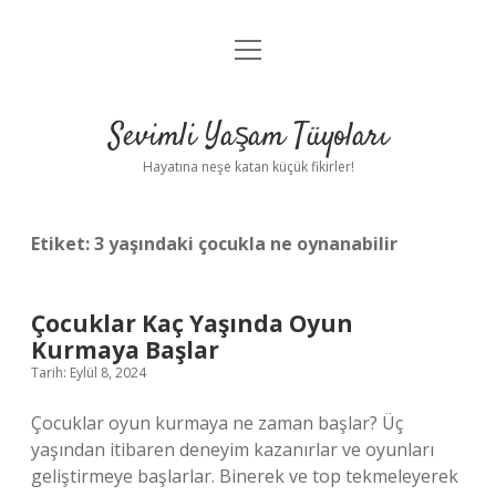
menüyü
Anasayfa
aç
Gizlilik Politikası
Sevimli Yaşam Tüyoları
Yasal Uyarı
Hayatına neşe katan küçük fikirler!
Hakkımızda
Etiket:
3 yaşındaki çocukla ne oynanabilir
Çocuklar Kaç Yaşında Oyun
Kurmaya Başlar
Tarih: Eylül 8, 2024
Çocuklar oyun kurmaya ne zaman başlar? Üç
yaşından itibaren deneyim kazanırlar ve oyunları
geliştirmeye başlarlar. Binerek ve top tekmeleyerek