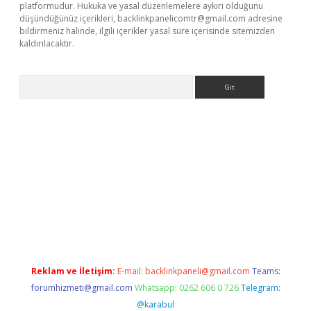
platformudur. Hukuka ve yasal düzenlemelere aykırı olduğunu
düşündüğünüz içerikleri,
backlinkpanelicomtr@gmail.com
adresine
bildirmeniz halinde, ilgili içerikler yasal süre içerisinde sitemizden
kaldırılacaktır.
Arama
etci
Reklam ve İletişim:
E-mail:
backlinkpaneli@gmail.com
Teams:
forumhizmeti@gmail.com
Whatsapp: 0262 606 0 726
Telegram:
@karabul