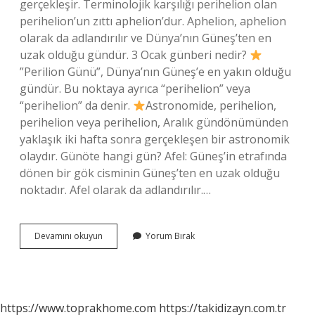
gerçekleşir. Terminolojik karşılığı perihelion olan
perihelion’un zıttı aphelion’dur. Aphelion, aphelion
olarak da adlandırılır ve Dünya’nın Güneş’ten en
uzak olduğu gündür. 3 Ocak günberi nedir?
”Perilion Günü”, Dünya’nın Güneş’e en yakın olduğu
gündür. Bu noktaya ayrıca “perihelion” veya
“perihelion” da denir.
Astronomide, perihelion,
perihelion veya perihelion, Aralık gündönümünden
yaklaşık iki hafta sonra gerçekleşen bir astronomik
olaydır. Günöte hangi gün? Afel: Güneş’in etrafında
dönen bir gök cisminin Güneş’ten en uzak olduğu
noktadır. Afel olarak da adlandırılır.…
Günöte
Devamını okuyun
Yorum Bırak
Gun
Beri
Ne
Demek
https://www.toprakhome.com
https://takidizayn.com.tr