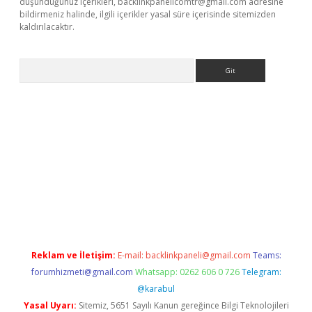
düşündüğünüz içerikleri,
backlinkpanelicomtr@gmail.com
adresine
bildirmeniz halinde, ilgili içerikler yasal süre içerisinde sitemizden
kaldırılacaktır.
Arama
etci
Reklam ve İletişim:
E-mail:
backlinkpaneli@gmail.com
Teams:
forumhizmeti@gmail.com
Whatsapp: 0262 606 0 726
Telegram:
@karabul
Yasal Uyarı:
Sitemiz, 5651 Sayılı Kanun gereğince Bilgi Teknolojileri