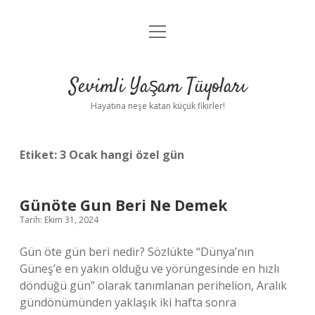
menüyü
Anasayfa
aç
Gizlilik Politikası
Sevimli Yaşam Tüyoları
Yasal Uyarı
Hayatına neşe katan küçük fikirler!
Hakkımızda
Etiket:
3 Ocak hangi özel gün
Günöte Gun Beri Ne Demek
Tarih: Ekim 31, 2024
Gün öte gün beri nedir? Sözlükte “Dünya’nın
Güneş’e en yakın olduğu ve yörüngesinde en hızlı
döndüğü gün” olarak tanımlanan perihelion, Aralık
gündönümünden yaklaşık iki hafta sonra