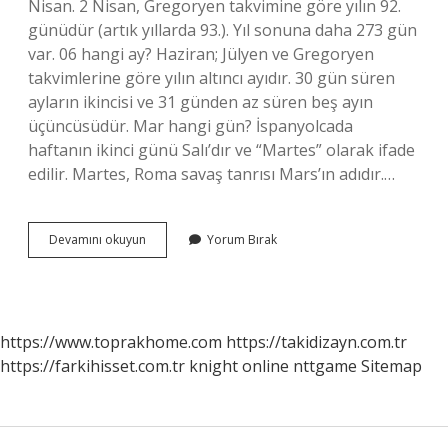
Nisan. 2 Nisan, Gregoryen takvimine göre yılın 92.
günüdür (artık yıllarda 93.). Yıl sonuna daha 273 gün
var. 06 hangi ay? Haziran; Jülyen ve Gregoryen
takvimlerine göre yılın altıncı ayıdır. 30 gün süren
ayların ikincisi ve 31 günden az süren beş ayın
üçüncüsüdür. Mar hangi gün? İspanyolcada
haftanın ikinci günü Salı’dır ve “Martes” olarak ifade
edilir. Martes, Roma savaş tanrısı Mars’ın adıdır.…
0305
Devamını okuyun
Yorum Bırak
Hangi
Ay
https://www.toprakhome.com
https://takidizayn.com.tr
https://farkihisset.com.tr
knight online
nttgame
Sitemap