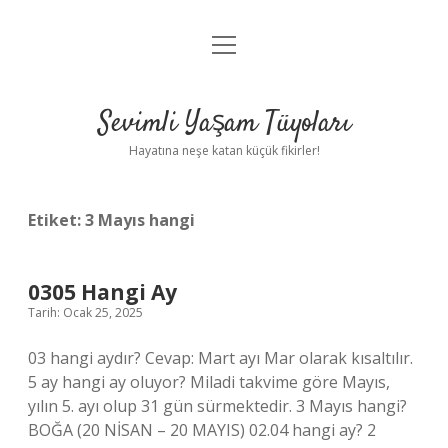
menüyü
Anasayfa
aç
Gizlilik Politikası
Sevimli Yaşam Tüyoları
Yasal Uyarı
Hayatına neşe katan küçük fikirler!
Hakkımızda
Etiket:
3 Mayıs hangi
0305 Hangi Ay
Tarih: Ocak 25, 2025
03 hangi aydır? Cevap: Mart ayı Mar olarak kısaltılır.
5 ay hangi ay oluyor? Miladi takvime göre Mayıs,
yılın 5. ayı olup 31 gün sürmektedir. 3 Mayıs hangi?
BOĞA (20 NİSAN – 20 MAYIS) 02.04 hangi ay? 2