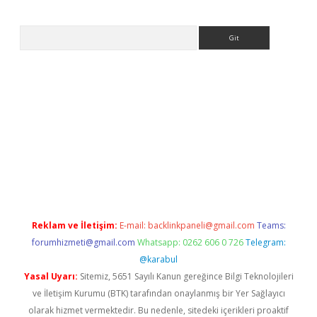
Arama
etci
Reklam ve İletişim:
E-mail:
backlinkpaneli@gmail.com
Teams:
forumhizmeti@gmail.com
Whatsapp: 0262 606 0 726
Telegram:
@karabul
Yasal Uyarı:
Sitemiz, 5651 Sayılı Kanun gereğince Bilgi Teknolojileri
ve İletişim Kurumu (BTK) tarafından onaylanmış bir Yer Sağlayıcı
olarak hizmet vermektedir. Bu nedenle, sitedeki içerikleri proaktif