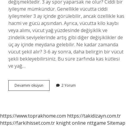
değişmektedir. 3 ay spor yaparsak ne olur? Ciddi bir
iyileşme mümkündür. Genellikle vücutta ciddi
iyileşmeler 3 ay içinde görülebilir, ancak özellikle kas
hacmi ve gücü açısından. Ayrıca, vücutta kilo kaybı
veya alımı, vücut yağ yüzdesinde değişiklik ve
zindelik seviyelerinde artış gibi diğer değişiklikler de
üç ay içinde meydana gelebilir. Ne kadar zamanda
vücut şekil alır? 3-6 ay sonra, daha belirgin bir vücut
şekli bekleyebilirsiniz. Bu süre zarfında kas kütlesi
ve yağ…
3
Devamını okuyun
2 Yorum
Ayda
Vücut
Şekillenir
Mi
https://www.toprakhome.com
https://takidizayn.com.tr
https://farkihisset.com.tr
knight online
nttgame
Sitemap