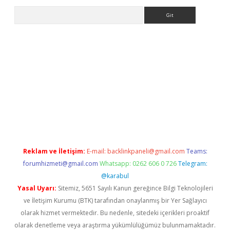
Arama
etci
Reklam ve İletişim:
E-mail:
backlinkpaneli@gmail.com
Teams:
forumhizmeti@gmail.com
Whatsapp: 0262 606 0 726
Telegram:
@karabul
Yasal Uyarı:
Sitemiz, 5651 Sayılı Kanun gereğince Bilgi Teknolojileri
ve İletişim Kurumu (BTK) tarafından onaylanmış bir Yer Sağlayıcı
olarak hizmet vermektedir. Bu nedenle, sitedeki içerikleri proaktif
olarak denetleme veya araştırma yükümlülüğümüz bulunmamaktadır.