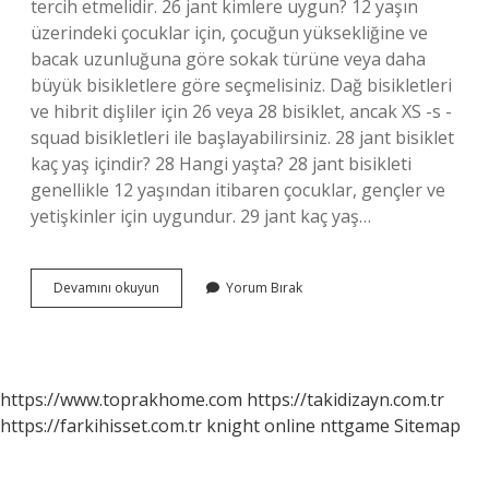
tercih etmelidir. 26 jant kimlere uygun? 12 yaşın
üzerindeki çocuklar için, çocuğun yüksekliğine ve
bacak uzunluğuna göre sokak türüne veya daha
büyük bisikletlere göre seçmelisiniz. Dağ bisikletleri
ve hibrit dişliler için 26 veya 28 bisiklet, ancak XS -s -
squad bisikletleri ile başlayabilirsiniz. 28 jant bisiklet
kaç yaş içindir? 28 Hangi yaşta? 28 jant bisikleti
genellikle 12 yaşından itibaren çocuklar, gençler ve
yetişkinler için uygundur. 29 jant kaç yaş…
26
Devamını okuyun
Yorum Bırak
Jant
Bisiklet
Kaç
Yaş
Için
https://www.toprakhome.com
https://takidizayn.com.tr
https://farkihisset.com.tr
knight online
nttgame
Sitemap