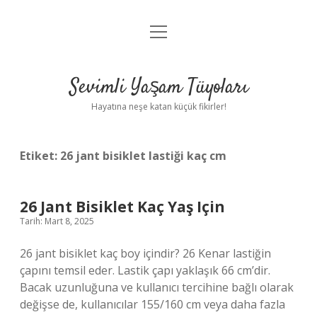
menüyü
Anasayfa
aç
Gizlilik Politikası
Sevimli Yaşam Tüyoları
Yasal Uyarı
Hayatına neşe katan küçük fikirler!
Hakkımızda
Etiket:
26 jant bisiklet lastiği kaç cm
26 Jant Bisiklet Kaç Yaş Için
Tarih: Mart 8, 2025
26 jant bisiklet kaç boy içindir? 26 Kenar lastiğin
çapını temsil eder. Lastik çapı yaklaşık 66 cm’dir.
Bacak uzunluğuna ve kullanıcı tercihine bağlı olarak
değişse de, kullanıcılar 155/160 cm veya daha fazla