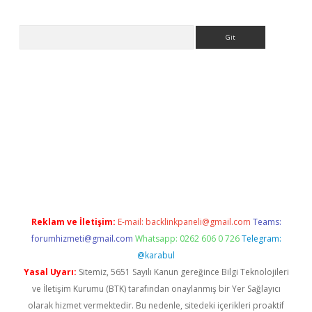
Arama
etci
Reklam ve İletişim:
E-mail:
backlinkpaneli@gmail.com
Teams:
forumhizmeti@gmail.com
Whatsapp: 0262 606 0 726
Telegram:
@karabul
Yasal Uyarı:
Sitemiz, 5651 Sayılı Kanun gereğince Bilgi Teknolojileri
ve İletişim Kurumu (BTK) tarafından onaylanmış bir Yer Sağlayıcı
olarak hizmet vermektedir. Bu nedenle, sitedeki içerikleri proaktif