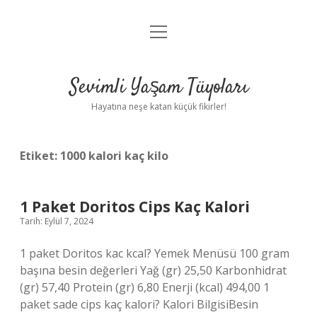
menüyü
Anasayfa
aç
Gizlilik Politikası
Sevimli Yaşam Tüyoları
Yasal Uyarı
Hayatına neşe katan küçük fikirler!
Hakkımızda
Etiket:
1000 kalori kaç kilo
1 Paket Doritos Cips Kaç Kalori
Tarih: Eylül 7, 2024
1 paket Doritos kac kcal? Yemek Menüsü 100 gram
başına besin değerleri Yağ (gr) 25,50 Karbonhidrat
(gr) 57,40 Protein (gr) 6,80 Enerji (kcal) 494,00 1
paket sade cips kaç kalori? Kalori BilgisiBesin