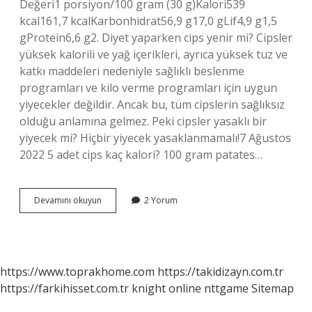
Değeri1 porsiyon/100 gram (30 g)Kalori539
kcal161,7 kcalKarbonhidrat56,9 g17,0 gLif4,9 g1,5
gProtein6,6 g2. Diyet yaparken cips yenir mi? Cipsler
yüksek kalorili ve yağ içerikleri, ayrıca yüksek tuz ve
katkı maddeleri nedeniyle sağlıklı beslenme
programları ve kilo verme programları için uygun
yiyecekler değildir. Ancak bu, tüm cipslerin sağlıksız
olduğu anlamına gelmez. Peki cipsler yasaklı bir
yiyecek mi? Hiçbir yiyecek yasaklanmamalı!7 Ağustos
2022 5 adet cips kaç kalori? 100 gram patates…
1
Devamını okuyun
2 Yorum
Paket
Doritos
Cips
Kaç
Kalori
https://www.toprakhome.com
https://takidizayn.com.tr
https://farkihisset.com.tr
knight online
nttgame
Sitemap