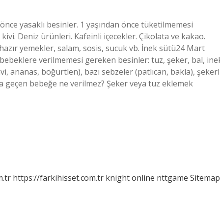
önce yasaklı besinler. 1 yaşından önce tüketilmemesi
kivi. Deniz ürünleri. Kafeinli içecekler. Çikolata ve kakao.
hazır yemekler, salam, sosis, sucuk vb. İnek sütü24 Mart
bebeklere verilmemesi gereken besinler: tuz, şeker, bal, ine
vi, ananas, böğürtlen), bazı sebzeler (patlıcan, bakla), şekerl
ya geçen bebeğe ne verilmez? Şeker veya tuz eklemek
m.tr
https://farkihisset.com.tr
knight online
nttgame
Sitemap