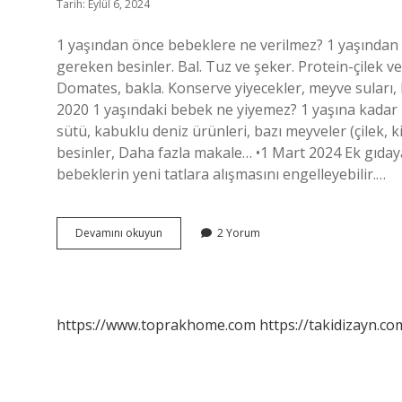
Tarih: Eylül 6, 2024
1 yaşından önce bebeklere ne verilmez? 1 yaşından 
gereken besinler. Bal. Tuz ve şeker. Protein-çilek ve 
Domates, bakla. Konserve yiyecekler, meyve suları, 
2020 1 yaşındaki bebek ne yiyemez? 1 yaşına kadar 
sütü, kabuklu deniz ürünleri, bazı meyveler (çilek, ki
besinler, Daha fazla makale… •1 Mart 2024 Ek gıda
bebeklerin yeni tatlara alışmasını engelleyebilir.…
Bebeklere
Devamını okuyun
2 Yorum
Ne
Verilmez
https://www.toprakhome.com
https://takidizayn.co