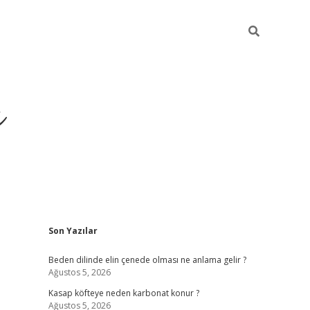
ı
Sidebar
Son Yazılar
betci
Beden dilinde elin çenede olması ne anlama gelir ?
Ağustos 5, 2026
Kasap köfteye neden karbonat konur ?
Ağustos 5, 2026