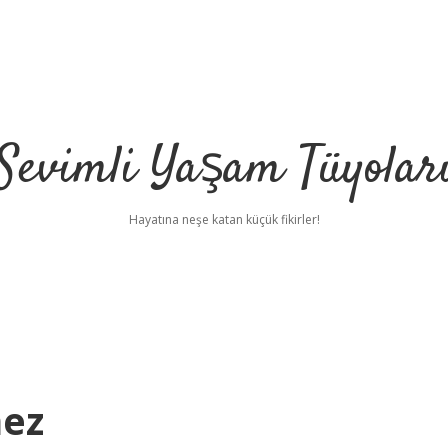
Sevimli Yaşam Tüyolar
Hayatına neşe katan küçük fikirler!
mez