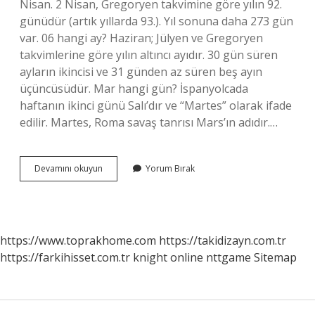
Nisan. 2 Nisan, Gregoryen takvimine göre yılın 92.
günüdür (artık yıllarda 93.). Yıl sonuna daha 273 gün
var. 06 hangi ay? Haziran; Jülyen ve Gregoryen
takvimlerine göre yılın altıncı ayıdır. 30 gün süren
ayların ikincisi ve 31 günden az süren beş ayın
üçüncüsüdür. Mar hangi gün? İspanyolcada
haftanın ikinci günü Salı’dır ve “Martes” olarak ifade
edilir. Martes, Roma savaş tanrısı Mars’ın adıdır.…
0305
Devamını okuyun
Yorum Bırak
Hangi
Ay
https://www.toprakhome.com
https://takidizayn.com.tr
https://farkihisset.com.tr
knight online
nttgame
Sitemap