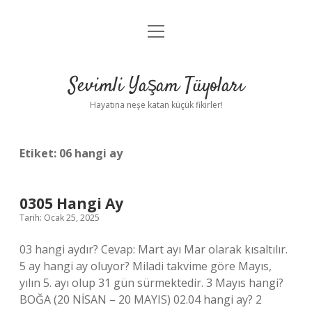
menüyü
Anasayfa
aç
Gizlilik Politikası
Sevimli Yaşam Tüyoları
Yasal Uyarı
Hayatına neşe katan küçük fikirler!
Hakkımızda
Etiket:
06 hangi ay
0305 Hangi Ay
Tarih: Ocak 25, 2025
03 hangi aydır? Cevap: Mart ayı Mar olarak kısaltılır.
5 ay hangi ay oluyor? Miladi takvime göre Mayıs,
yılın 5. ayı olup 31 gün sürmektedir. 3 Mayıs hangi?
BOĞA (20 NİSAN – 20 MAYIS) 02.04 hangi ay? 2